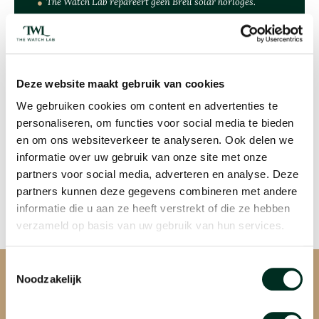
The Watch Lab repareert geen Breil solar horloges.
The Watch Lab, reparatiepartner
van Breil
Deze website maakt gebruik van cookies
We gebruiken cookies om content en advertenties te
Wat betekent dat?
personaliseren, om functies voor social media te bieden
en om ons websiteverkeer te analyseren. Ook delen we
Dat betekent dat The Watch Lab originele onderdelen mag
bestellen bij de officiële leverancier van Breil. Daarnaast staat
informatie over uw gebruik van onze site met onze
Breil toe dat onze horlogemakers Breil horloges repareren.
partners voor social media, adverteren en analyse. Deze
partners kunnen deze gegevens combineren met andere
informatie die u aan ze heeft verstrekt of die ze hebben
verzameld op basis van uw gebruik van hun services.
Toestemmingsselectie
Noodzakelijk
Gun uw horloge een tweede leven