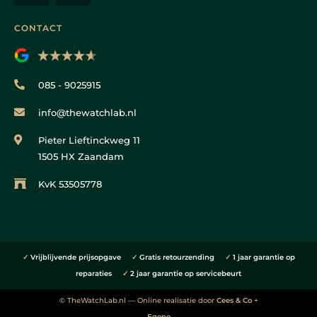
CONTACT
085 - 9025915
info@thewatchlab.nl
Pieter Lieftinckweg 11
1505 HX Zaandam
KvK 53505778
✓
Vrijblijvende prijsopgave
✓
Gratis retourzending
✓
1 jaar garantie op
reparaties
✓
2 jaar garantie op servicebeurt
© TheWatchLab.nl — Online realisatie door
Cees & Co
+
Eqone