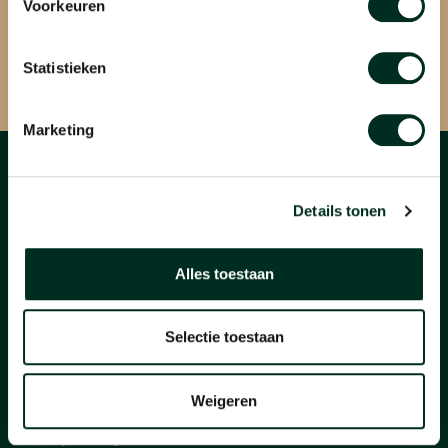
Voorkeuren
Reparatie aanmelden
Ontvang een vrijblijvende prijsopgave nadat we uw horloge hebben
Statistieken
onderzocht.
Marketing
OPENINGSTIJDEN
Details tonen
Maandag t/m vrijdag
08.30 — 10.00
Alles toestaan
10.15 — 12.30
13.00 — 15.00
Selectie toestaan
15.15 — 16.30
Weigeren
WERKZAAMHEDEN
Batterij vervangen