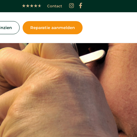
★
★
★
★
★
Contact
inzien
Reparatie aanmelden