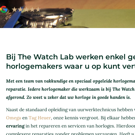
Bij The Watch Lab werken enkel ge
horlogemakers waar u op kunt ve
Met een team van vakkundige en speciaal opgeleide horlogema
reparatie. Iedere horlogemaker die werkzaam is bij The Watch
afgerond. Zo weet u zeker dat uw horloge in goede handen is.
Naast de standaard opleiding van uurwerktechnicus hebben wi
Omega
en
Tag Heuer
, onze kennis vergroot. Bij elkaar hebb
ervaring
in het repareren en servicen van horloges. Hierdo
complexere reparaties zonder problemen verzorgen.
Heeft u