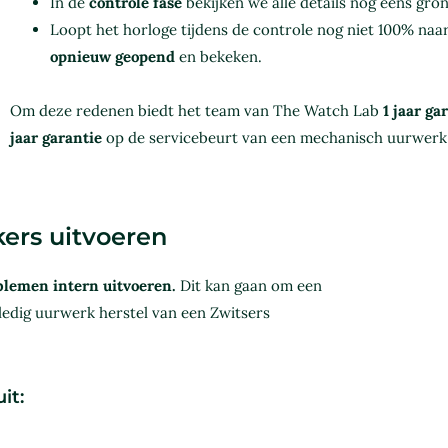
In de
controle fase
bekijken we alle details nog eens gron
Loopt het horloge tijdens de controle nog niet 100% naa
opnieuw geopend
en bekeken.
Om deze redenen biedt het team van The Watch Lab
1 jaar ga
jaar garantie
op de servicebeurt van een mechanisch uurwerk
ers uitvoeren
blemen intern uitvoeren.
Dit kan gaan om een
lledig uurwerk herstel van een Zwitsers
it: