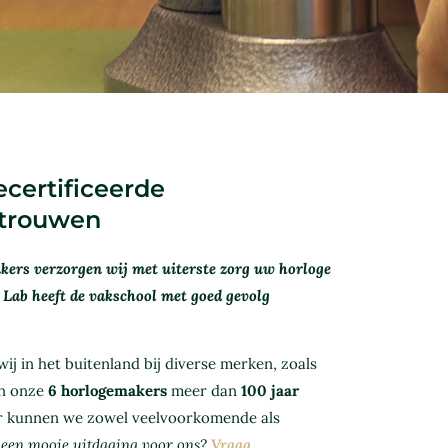
certificeerde
rtrouwen
kers verzorgen wij met uiterste zorg uw horloge
 Lab heeft de vakschool met goed gevolg
j in het buitenland bij diverse merken, zoals
en onze
6 horlogemakers
meer dan
100 jaar
or kunnen we zowel veelvoorkomende als
 een mooie uitdaging voor ons?
Vraag