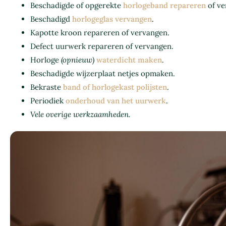
Beschadigde of opgerekte
horlogeband repareren
of ve
Beschadigd
horlogeglas vervangen
.
Kapotte kroon repareren of vervangen.
Defect uurwerk repareren of vervangen.
Horloge
(opnieuw)
waterdicht maken
.
Beschadigde wijzerplaat netjes opmaken.
Bekraste
band of horlogekast polijsten
.
Periodiek
onderhoud van het uurwerk
.
Vele overige werkzaamheden.