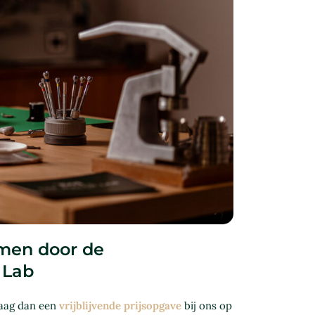
men door de
 Lab
aag dan een
vrijblijvende prijsopgave
bij ons op