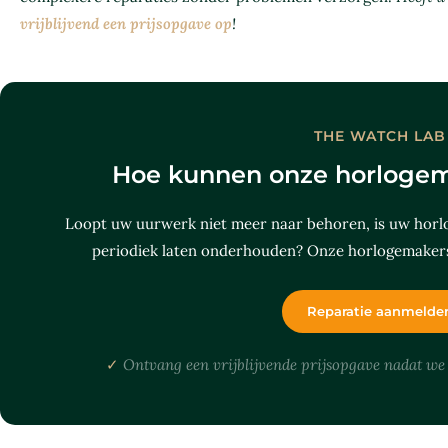
vrijblijvend een prijsopgave op
!
THE WATCH LAB
Hoe kunnen onze horlogem
Loopt uw uurwerk niet meer naar behoren, is uw horlo
periodiek laten onderhouden? Onze horlogemakers 
Reparatie aanmelde
✓
Ontvang een vrijblijvende prijsopgave nadat we